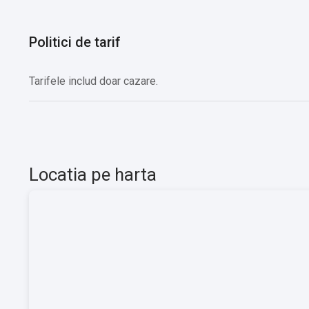
-școală de dansuri populare
-Cules de ciuperci de pădure
Politici de tarif
-Cules de fructe de pădure
-Închiriere de biciclete
-Plimbări cu sanie cu cai
Tarifele includ doar cazare.
Locatia pe harta