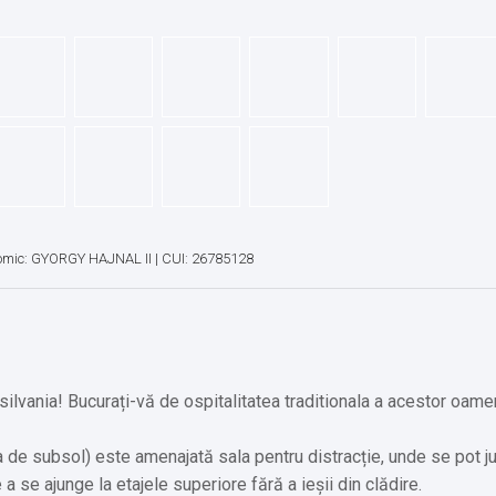
omic: GYORGY HAJNAL II | CUI: 26785128
silvania! Bucurați-vă de ospitalitatea traditionala a acestor oameni
na de subsol) este amenajată sala pentru distracție, unde se pot ju
a se ajunge la etajele superiore fără a ieșii din clădire.