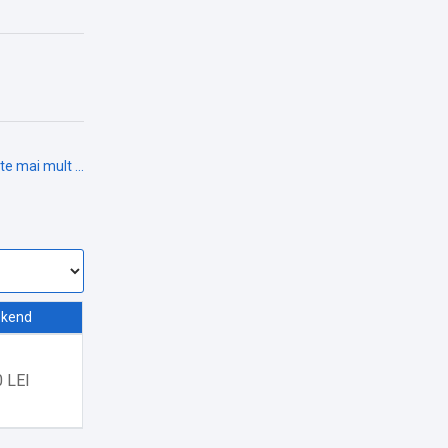
kend
 LEI