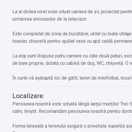
La al doilea nivel este situat camera de zii, proiectat pen
urmărirea emisiunilor de la televizor.
Este completat de zona de bucătărie, utilat cu toate utilajele
toaster, chiuvetă pentru spălat vase cu apă caldă permane
La etaj sunt dispuse patru camere cu câte două paturi, exi
de baie proprie, dotată cu cabină de duș, WC, chiuvetă. O i
În curte vă așteaptă loc de gătit, teren de minifotbal, locur
Localizare:
Pensiunea noastră este situată lângă lanțul munților Trei-
calm, liniștit. Recomandăm pensiunea noastră pentru dorito
Forma terasată a terenului asigură o priveliște superbă asup