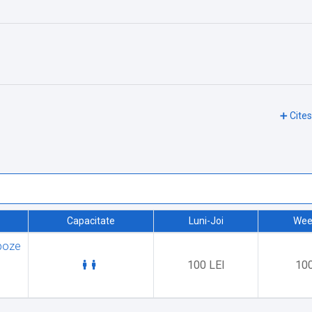
Capacitate
Luni-Joi
Wee
tilata pentru turisti.
poze
100 LEI
100