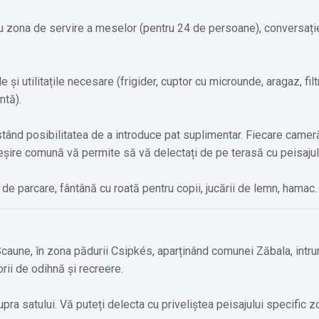
tru zona de servire a meselor (pentru 24 de persoane), conversați
 și utilitațile necesare (frigider, cuptor cu microunde, aragaz, fil
ntă).
stând posibilitatea de a introduce pat suplimentar. Fiecare came
eșire comună vă permite să vă delectați de pe terasă cu peisajul 
i de parcare, fântână cu roată pentru copii, jucării de lemn, hamac.
Scaune, în zona pădurii Csipkés, aparținând comunei Zăbala, intr
rii de odihnă și recreere.
ra satului. Vă puteți delecta cu priveliștea peisajului specific z