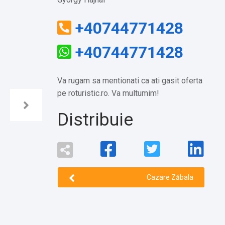
+40744771428
+40744771428
Va rugam sa mentionati ca ati gasit oferta
pe roturistic.ro. Va multumim!
Distribuie
Cazare Zăbala