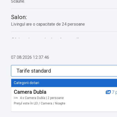
Scaune.
Salon:
Livingul are o capacitate de 24 persoane
Obiective turistice în zonă:
-Castelul Mikes
-Muzeul Etnografic Ceangăiesc
07.08.2026 12:37:46
-Biserica reformată din sec XIVâ
-Balta dracului din Covasna
Servicii suplimentare incluse in pret:
Categorii dotari
Parcare, loc de joaca pentru copii, tenis de masa, bucatarie u
Camera Dubla
7 
4 x Camera Dubla | 2 persoane
Prețul este în LEI / Camera / Noapte
Alte servicii oferite contra cost:
-Copt de pâine, de kürtöskalács