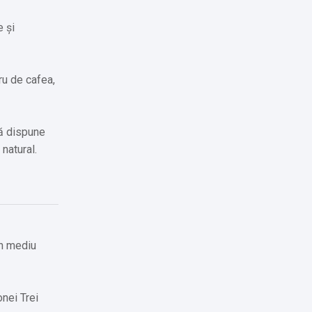
e și
tru de cafea,
ră dispune
natural.
un mediu
onei Trei