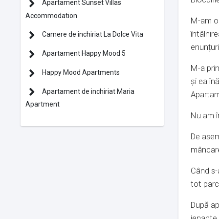
Apartament Sunset Villas
Accommodation
M-am opr
întâlnir
Camere de inchiriat La Dolce Vita
enunțuri
Apartament Happy Mood 5
M-a prim
Happy Mood Apartments
și ea în
Apartament de inchiriat Maria
Apartame
Apartment
Nu am în
De asem
mâncare 
Când s-a
tot par
După ap
jenante 