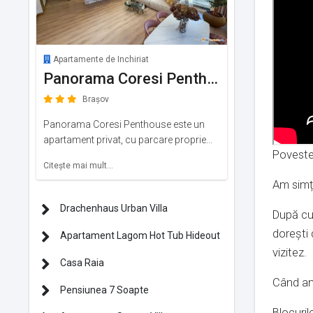
Apartamente de Inchiriat
Panorama Coresi Penthouse
Brașov
Panorama Coresi Penthouse este un
apartament privat, cu parcare proprie...
Poveste
Citeşte mai mult...
Am simți
Drachenhaus Urban Villa
După cum
dorești 
Apartament Lagom Hot Tub Hideout
vizitez.
Casa Raia
Când am 
Pensiunea 7 Soapte
Blocuril