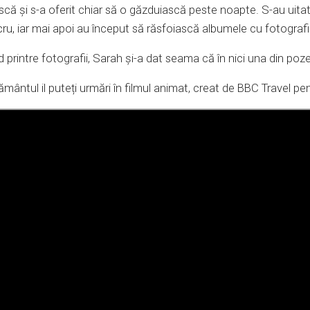
ă și s-a oferit chiar să o găzduiască peste noapte. S-au uitat 
ru, iar mai apoi au început să răsfoiască albumele cu fotografii 
 printre fotografii, Sarah și-a dat seama că în nici una din poze
ântul il puteți urmări în filmul animat, creat de BBC Travel p