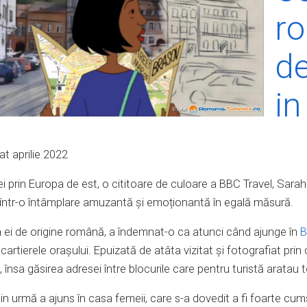
r
de
in
at aprilie 2022
 ei prin Europa de est, o cititoare de culoare a BBC Travel, Sara
 într-o întâmplare amuzantă și emoționantă în egală măsură.
 ei de origine română, a îndemnat-o ca atunci când ajunge în
B
 cartierele orașului. Epuizată de atâta vizitat și fotografiat pr
ei, însa găsirea adresei între blocurile care pentru turistă aratau t
din urmă a ajuns în casa femeii, care s-a dovedit a fi foarte cum