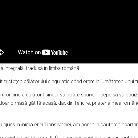
a integrală, tradusă in limba română
t tristețea călătorului singuratic când eram la jumătatea unui t
 oricine a călătorit singur vă poate spune, începe să vă epuizeze
doar o masă gătită acasă, dar, din fericire, prietena mea româ
ajuns în inima eriei Transilvaniei, am pornit în căutarea apartam
e sovietice arată toate la fel, o mizerie veche și descurajantă d