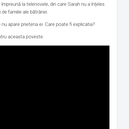
împreună la telenovele, din care Sarah nu a înțeles
de familie ale bătrânei.
 nu apare prietena ei. Care poate fi explicatia?
entru aceasta poveste: