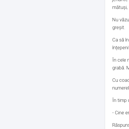
mătuși, 
Nu văzu
greșit.
Ca să în
înțepeni
În cele 
grabă. M
Cu coada
numerel
În timp 
- Cine 
Răspunsu