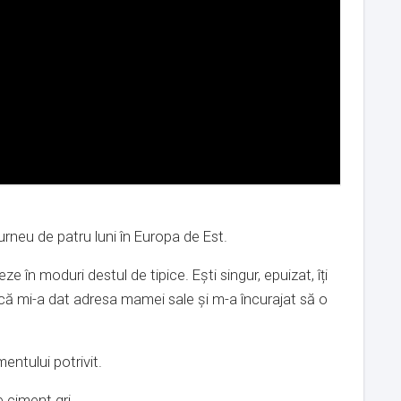
urneu de patru luni în Europa de Est.
 în moduri destul de tipice. Ești singur, epuizat, îți
ncă mi-a dat adresa mamei sale și m-a încurajat să o
entului potrivit.
e ciment gri