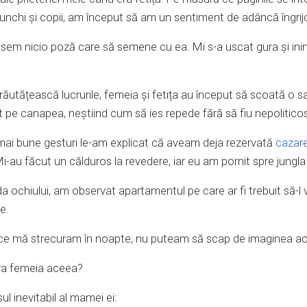
unchi și copii, am început să am un sentiment de adâncă îngrij
sem nicio poză care să semene cu ea. Mi s-a uscat gura și ini
răutățească lucrurile, femeia și fetița au început să scoată o
t pe canapea, neștiind cum să ies repede fără să fiu nepoliticos
mai bune gesturi le-am explicat că aveam deja rezervată
cazare
i-au făcut un călduros la revedere, iar eu am pornit spre jungla
 ochiului, am observat apartamentul pe care ar fi trebuit să-l v
e.
ce mă strecuram în noapte, nu puteam să scap de imaginea acel
era femeia aceea?
l inevitabil al mamei ei: