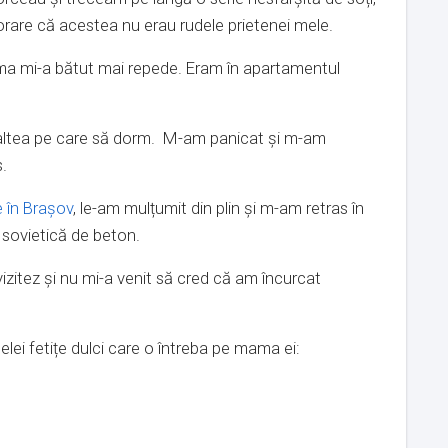
orare că acestea nu erau rudele prietenei mele.
ma mi-a bătut mai repede. Eram în apartamentul
 saltea pe care să dorm. M-am panicat și m-am
.
 în Braşov
, le-am mulțumit din plin și m-am retras în
 sovietică de beton.
izitez și nu mi-a venit să cred că am încurcat
ei fetițe dulci care o întreba pe mama ei: