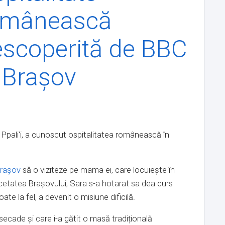
omânească
scoperită de BBC
 Brașov
h Ppali'i, a cunoscut ospitalitatea românească în
rașov
să o viziteze pe mama ei, care locuiește în
in cetatea Brașovului, Sara s-a hotarat sa dea curs
oate la fel, a devenit o misiune dificilă.
secade și care i-a gătit o masă tradițională