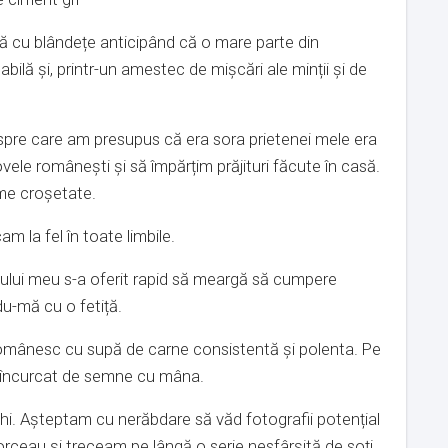
șă cu blândețe anticipând că o mare parte din
ilă și, printr-un amestec de mișcări ale minții și de
espre care am presupus că era sora prietenei mele era
vele românești și să împărțim prăjituri făcute în casă.
ume croșetate.
m la fel în toate limbile.
lui meu s-a oferit rapid să meargă să cumpere
du-mă cu o fetiță.
 românesc cu supă de carne consistentă și polenta. Pe
c încurcat de semne cu mâna.
i. Așteptam cu nerăbdare să văd fotografii potențial
orceau și treceam pe lângă o serie nesfârșită de soți,