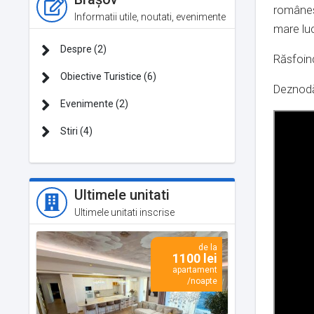
românesc
Informatii utile, noutati, evenimente
mare luc
Despre (2)
Răsfoind
Obiective Turistice (6)
Deznodăm
Evenimente (2)
Stiri (4)
Ultimele unitati
Ultimele unitati inscrise
de la
1100 lei
apartament
/noapte