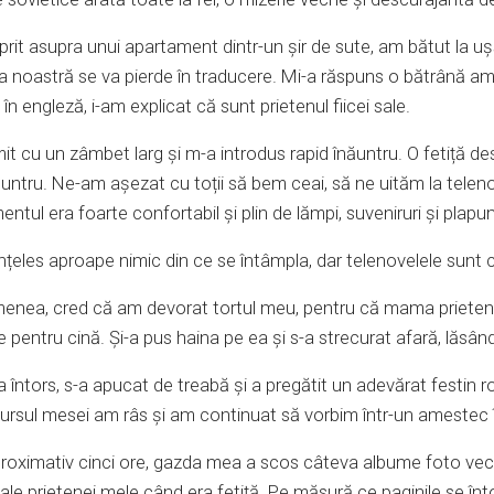
it asupra unui apartament dintr-un șir de sute, am bătut la u
ea noastră se va pierde în traducere. Mi-a răspuns o bătrână amab
 în engleză, i-am explicat că sunt prietenul fiicei sale.
it cu un zâmbet larg și m-a introdus rapid înăuntru. O fetiță d
ăuntru. Ne-am așezat cu toții să bem ceai, să ne uităm la teleno
ntul era foarte confortabil și plin de lămpi, suveniruri și plap
țeles aproape nimic din ce se întâmpla, dar telenovelele sunt ca
enea, cred că am devorat tortul meu, pentru că mama prietenu
pentru cină. Și-a pus haina pe ea și s-a strecurat afară, lăsân
 întors, s-a apucat de treabă și a pregătit un adevărat festin
cursul mesei am râs și am continuat să vorbim într-un ameste
roximativ cinci ore, gazda mea a scos câteva albume foto vech
ale prietenei mele când era fetiță. Pe măsură ce paginile se înt