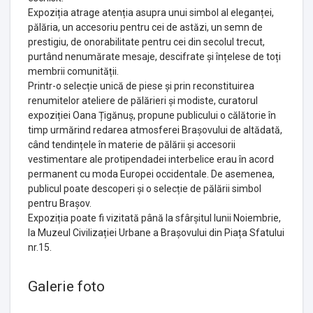
Expoziția atrage atenția asupra unui simbol al eleganței,
pălăria, un accesoriu pentru cei de astăzi, un semn de
prestigiu, de onorabilitate pentru cei din secolul trecut,
purtând nenumărate mesaje, descifrate și înțelese de toți
membrii comunității.
Printr-o selecție unică de piese și prin reconstituirea
renumitelor ateliere de pălărieri și modiste, curatorul
expoziției Oana Țigănuș, propune publicului o călătorie în
timp urmărind redarea atmosferei Brașovului de altădată,
când tendințele în materie de pălării și accesorii
vestimentare ale protipendadei interbelice erau în acord
permanent cu moda Europei occidentale. De asemenea,
publicul poate descoperi și o selecție de pălării simbol
pentru Brașov.
Expoziția poate fi vizitată până la sfârșitul lunii Noiembrie,
la Muzeul Civilizației Urbane a Brașovului din Piața Sfatului
nr.15.
Galerie foto