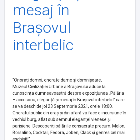
mesaj în
Brașovul
interbelic
”Onorați domni, onorate dame și domnișoare,
Muzeul Civilizației Urbane a Brașovului aduce la
cunoscința dumneavoastră despre expozițiunea „Pălăria
– accesoriu, eleganță și mesaj în Brașovul interbelic” care
se va deschide joi 23 Septembrie 2021, orele 18:00.
Onoratul public din oraș și din afară va face o incursiune în
vechiul burg, aflat sub semnul eleganței vienese și
parisiene. Descoperiți pălăriile consacrate precum: Melon,
Borsalino, Cocktail, Fedora, Joben, Clack și genres cel mai
eschisit!”