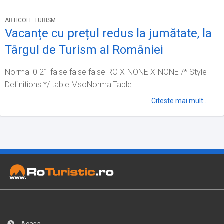
ARTICOLE TURISM
Vacanțe cu prețul redus la jumătate, la
Târgul de Turism al României
Normal 0 21 false false false RO X-NONE X-NONE /* Style
Definitions */ table.MsoNormalTable...
Citeste mai mult...