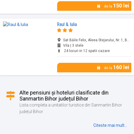
150 lei
de la
Raul & Iulia
Sat Băile Felix, Aleea Stejarului, Nr. 1, Băile Felix, jud. Bihor
Vila | 3 stele
24 locuri in 12 spatii cazare
160 lei
de la
Alte pensiuni și hoteluri clasificate din
Sanmartin Bihor județul Bihor
Lista completa a unitatilor turistice din Sanmartin Bihor
județul Bihor
Citeste mai mult...