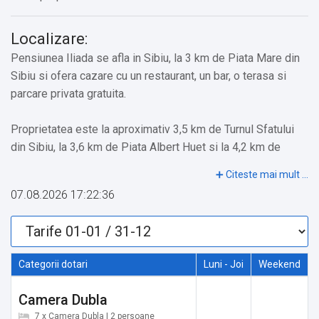
Localizare:
Pensiunea Iliada se afla in Sibiu, la 3 km de Piata Mare din
Sibiu si ofera cazare cu un restaurant, un bar, o terasa si
parcare privata gratuita.
Proprietatea este la aproximativ 3,5 km de Turnul Sfatului
din Sibiu, la 3,6 km de Piata Albert Huet si la 4,2 km de
Pasajul Scarilor. La cazare, oaspeții au la dispozitie
receptie cu program non-stop si WiFi gratuit in intreaga
07.08.2026 17:22:36
proprietate.
Toate unitatile de cazare de la pensiune includ zona de
relaxare, TV cu ecran plat si canale prin cablu si baie privata,
Categorii dotari
Luni - Joi
Weekend
dotata cu papuci si dus. De asemenea, unitatile de cazare
sunt prevazute cu birou. Pensiunea Iliada ofera zilnic un mic
Camera Dubla
dejun a la carte.
7 x Camera Dubla | 2 persoane