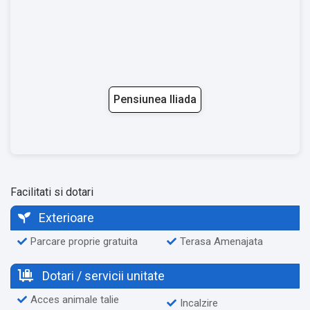
Transport public:
✔️ Tren Sibiu Central Railway Station - 1,8 km
✔️ Tren Atelier Zona - 2,4 km
Aeroporturi in apropiere:
Pensiunea Iliada
✔️ Aeroportul International Sibiu - 8 km
✔️ Aeroportul Transilvania Targu Mures - 75 km
Facilitati si dotari
Exterioare
Parcare proprie gratuita
Terasa Amenajata
Dotari / servicii unitate
Acces animale talie
Incalzire