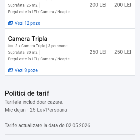
200 LEI
200 LEI
Suprafata: 25 m2
Prețul este în LEI / Camera / Noapte
Obiective turistice în zonă:
Ce se afla in apropiere:
Vezi 12 poze
✔️ Resita Park - 1,1 km
Camera Tripla
✔️ Muzeul Locomotivelor cu Abur - 1,8 km
✔️ Parc Piata 1 Decembrie 1918 - 1,9 km
3 x Camera Tripla | 3 persoane
250 LEI
250 LEI
Suprafata: 30 m2
✔️ Parcul Policlinicii - 2,2 km
Prețul este în LEI / Camera / Noapte
✔️ Parcul Tineretului - 2,3 km
✔️ Parcul Lira (CFR Triaj) - 2,3 km
Vezi 8 poze
✔️ Parcul Gheorghe Titeica - 2,4 km
✔️ Parcul Maria Theresia - 2,4 km
Politici de tarif
✔️ Muzeul de Istorie a Farmaciei - 2,5 km
✔️ Parcul Terezian - 2,5 km
Tarifele includ doar cazare.
Mic dejun - 25 Lei/Persoana
Restaurante si cafenele:
✔️ Cafenea/bar Redal Events - 1,1 km
Tarife actualizate la data de 02.05.2026
✔️ Cafenea/bar Prima - 1,3 km
✔️ Cafenea/bar Rapid - 1,8 km