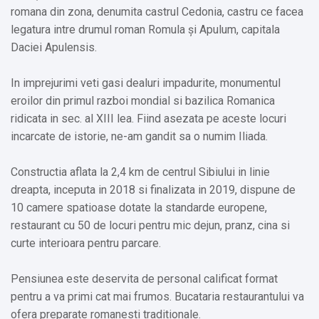
romana din zona, denumita castrul Cedonia, castru ce facea
legatura intre drumul roman Romula și Apulum, capitala
Daciei Apulensis.
In imprejurimi veti gasi dealuri impadurite, monumentul
eroilor din primul razboi mondial si bazilica Romanica
ridicata in sec. al XIII lea. Fiind asezata pe aceste locuri
incarcate de istorie, ne-am gandit sa o numim Iliada.
Constructia aflata la 2,4 km de centrul Sibiului in linie
dreapta, inceputa in 2018 si finalizata in 2019, dispune de
10 camere spatioase dotate la standarde europene,
restaurant cu 50 de locuri pentru mic dejun, pranz, cina si
curte interioara pentru parcare.
Pensiunea este deservita de personal calificat format
pentru a va primi cat mai frumos. Bucataria restaurantului va
ofera preparate romanesti traditionale.