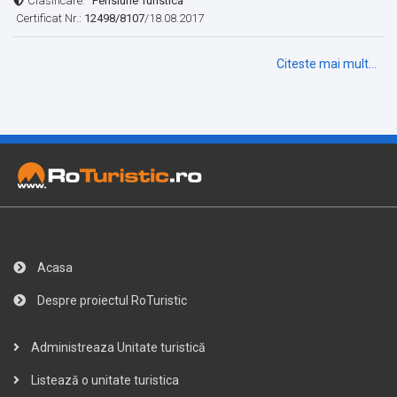
Clasificare:
"Pensiune Turistica"
Certificat Nr.:
12498/8107
/18.08.2017
Citeste mai mult...
Acasa
Despre proiectul RoTuristic
Administreaza Unitate turistică
Listează o unitate turistica