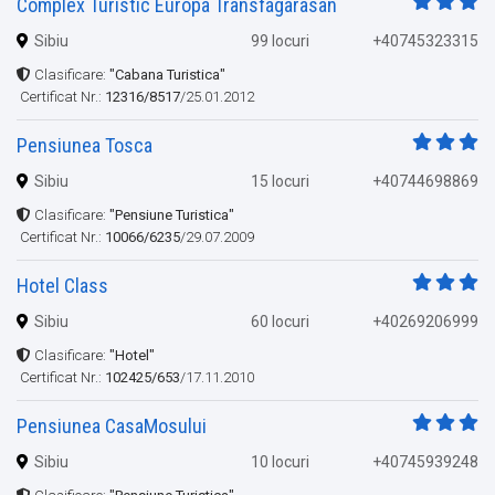
Complex Turistic Europa Transfagarasan
Sibiu
99 locuri
+40745323315
Clasificare:
"Cabana Turistica"
Certificat Nr.:
12316/8517
/25.01.2012
Pensiunea Tosca
Sibiu
15 locuri
+40744698869
Clasificare:
"Pensiune Turistica"
Certificat Nr.:
10066/6235
/29.07.2009
Hotel Class
Sibiu
60 locuri
+40269206999
Clasificare:
"Hotel"
Certificat Nr.:
102425/653
/17.11.2010
Pensiunea CasaMosului
Sibiu
10 locuri
+40745939248