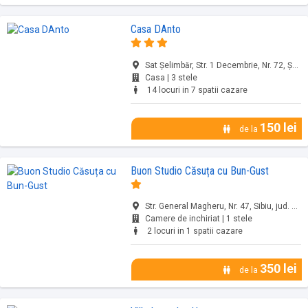
Casa DAnto
Sat Șelimbăr, Str. 1 Decembrie, Nr. 72, Şelimbăr, jud. Sibiu
Casa | 3 stele
14 locuri in 7 spatii cazare
150 lei
de la
Buon Studio Căsuța cu Bun-Gust
Str. General Magheru, Nr. 47, Sibiu, jud. Sibiu
Camere de inchiriat | 1 stele
2 locuri in 1 spatii cazare
350 lei
de la