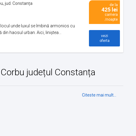
bu, jud. Constanța
de la
425 lei
camera
/noapte
 locul unde luxul se îmbină armonios cu
din haosul urban. Aici, liniștea...
vezi
oferta
in Corbu județul Constanța
Citeste mai mult...