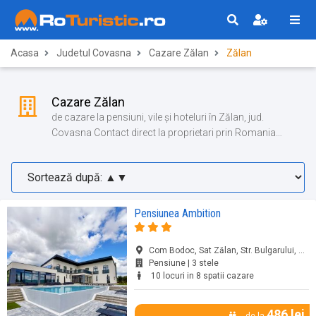
Acasa
Judetul Covasna
Cazare Zălan
Zălan
Cazare Zălan
de cazare la pensiuni, vile și hoteluri în Zălan, jud.
Covasna Contact direct la proprietari prin Romania
Turistica!
Pensiunea Ambition
Com Bodoc, Sat Zălan, Str. Bulgarului, Nr. 218/L, Zălan, jud. Covasna
Pensiune | 3 stele
10 locuri in 8 spatii cazare
486 lei
de la