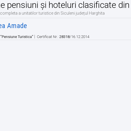
te pensiuni și hoteluri clasificate di
 completa a unitatilor turistice din Siculeni județul Harghita
ea Amade
|
:
"Pensiune Turistica"
Certificat Nr.:
28318
/16.12.2014