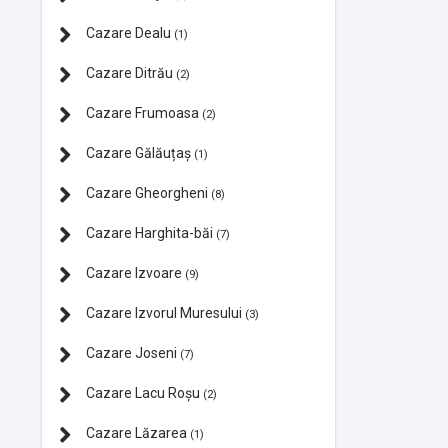
Cazare Dealu
(1)
Cazare Ditrău
(2)
Cazare Frumoasa
(2)
Cazare Gălăuțaș
(1)
Cazare Gheorgheni
(8)
Cazare Harghita-băi
(7)
Cazare Izvoare
(9)
Cazare Izvorul Muresului
(3)
Cazare Joseni
(7)
Cazare Lacu Roșu
(2)
Cazare Lăzarea
(1)