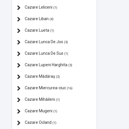
Cazare Leliceni
(1)
Cazare Liban
(4)
Cazare Lueta
(1)
Cazare Lunca De Jos
(3)
Cazare Lunca De Sus
(1)
Cazare Lupeni Harghita
(3)
Cazare Mădăraș
(2)
Cazare Miercurea-ciuc
(16)
Cazare Mihăileni
(1)
Cazare Mugeni
(1)
Cazare Ocland
(1)