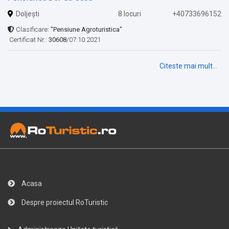
Doljești
8 locuri
+40733696152
Clasificare:
"Pensiune Agroturistica"
Certificat Nr.:
30608
/07.10.2021
Citeste mai mult...
Acasa
Despre proiectul RoTuristic