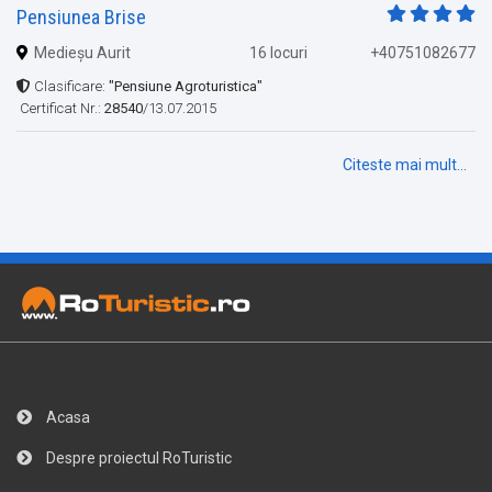
Pensiunea Brise
Medieșu Aurit
16 locuri
+40751082677
Clasificare:
"Pensiune Agroturistica"
Certificat Nr.:
28540
/13.07.2015
Citeste mai mult...
Acasa
Despre proiectul RoTuristic