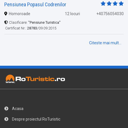
Pensiunea Popasul Codrenilor
Homoroade
12 locuri
+40756054030
Clasificare:
"Pensiune Turistica"
Certificat Nr.:
28783
/09.09.2015
Citeste mai mult...
Acasa
Despre proiectul RoTuristic