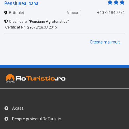
Pensiunea Ioana
Brăduleț
6 locuri
+40721849774
Clasificare:
"Pensiune Agroturistica"
Certificat Nr.:
29678
/28.03.2016
Citeste mai mult...
Acasa
Despre proiectul RoTuristic