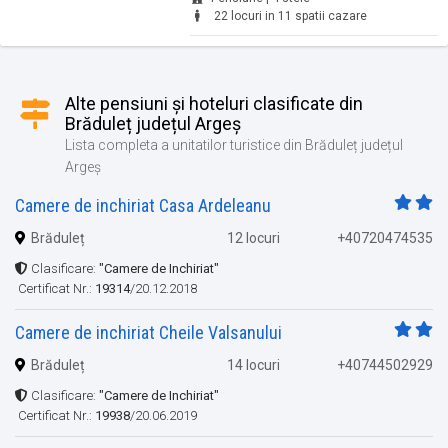
22 locuri in 11 spatii cazare
Alte pensiuni și hoteluri clasificate din
Brăduleț județul Argeș
Lista completa a unitatilor turistice din Brăduleț județul
Argeș
Camere de inchiriat Casa Ardeleanu
Brăduleț
12 locuri
+40720474535
Clasificare:
"Camere de Inchiriat"
Certificat Nr.:
19314
/20.12.2018
Camere de inchiriat Cheile Valsanului
Brăduleț
14 locuri
+40744502929
Clasificare:
"Camere de Inchiriat"
Certificat Nr.:
19938
/20.06.2019