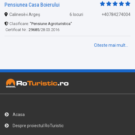
Pensiunea Casa Boierului
Calinesè›i Argeș
6 locuri
+40784274004
Clasificare:
"Pensiune Agroturistica"
Certificat Nr.:
29685
/28.03.2016
Citeste mai mult...
Acasa
Despre proiectul RoTuristic