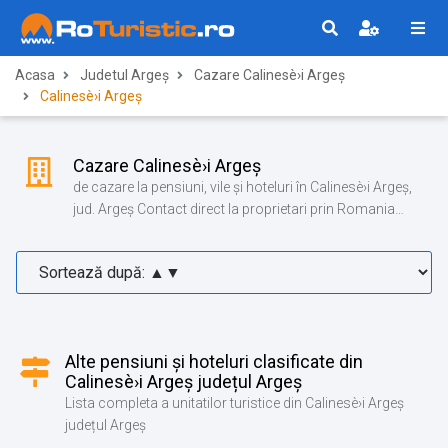
Acasa
Judetul Argeș
Cazare Calinesè›i Argeș
Calinesè›i Argeș
Cazare Calinesè›i Argeș
de cazare la pensiuni, vile și hoteluri în Calinesè›i Argeș,
jud. Argeș Contact direct la proprietari prin Romania
Turistica!
Alte pensiuni și hoteluri clasificate din
Calinesè›i Argeș județul Argeș
Lista completa a unitatilor turistice din Calinesè›i Argeș
județul Argeș