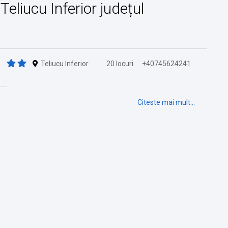
 Teliucu Inferior județul
Teliucu Inferior
20 locuri
+40745624241
Citeste mai mult...