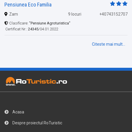
Pensiunea Eco Familia
Zam
9 locuri
+40743152707
Clasificare:
"Pensiune Agroturistica"
Certificat Nr.:
24345
/04.01.2022
Citeste mai mult...
Acasa
Despre proiectul RoTuristic