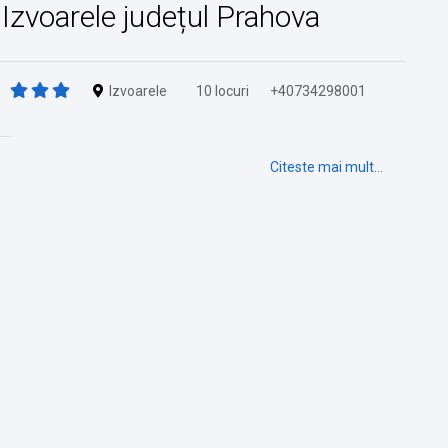
n Izvoarele județul Prahova
Izvoarele
10 locuri
+40734298001
Citeste mai mult...