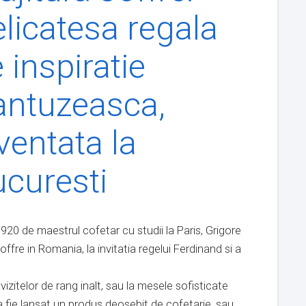
licatesa regala
 inspiratie
antuzeasca,
ventata la
curesti
920 de maestrul cofetar cu studii la Paris, Grigore
fre in Romania, la invitatia regelui Ferdinand si a
zitelor de rang inalt, sau la mesele sofisticate
a fie lansat un produs deosebit de cofetarie, sau