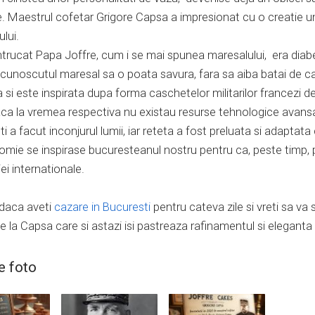
e. Maestrul cofetar Grigore Capsa a impresionat cu o creatie u
lui.
intrucat Papa Joffre, cum i se mai spunea maresalului, era diab
cunoscutul maresal sa o poata savura, fara sa aiba batai de cap
ca si este inspirata dupa forma caschetelor militarilor francezi 
ca la vremea respectiva nu existau resurse tehnologice avansa
i a facut inconjurul lumii, iar reteta a fost preluata si adaptata 
mie se inspirase bucuresteanul nostru pentru ca, peste timp, pr
ei internationale.
 daca aveti
cazare in Bucuresti
pentru cateva zile si vreti sa va s
e la Capsa care si astazi isi pastreaza rafinamentul si elegant
e foto