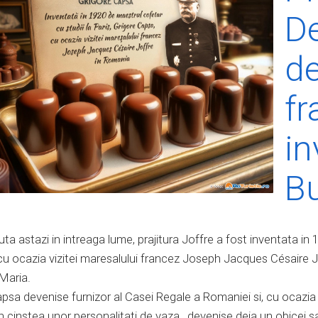
De
de
fr
in
Bu
a astazi in intreaga lume, prajitura Joffre a fost inventata in 1
u ocazia vizitei maresalului francez Joseph Jacques Césaire Jof
 Maria.
sa devenise furnizor al Casei Regale a Romaniei si, cu ocazia vi
in cinstea unor personalitati de vaza, devenise deja un obicei s