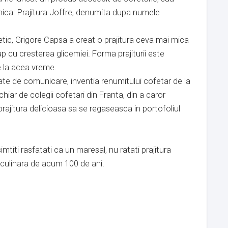
nica: Prajitura Joffre, denumita dupa numele
etic, Grigore Capsa a creat o prajitura ceva mai mica
 cu cresterea glicemiei. Forma prajiturii este
de la acea vreme.
te de comunicare, inventia renumitului cofetar de la
chiar de colegii cofetari din Franta, din a caror
ajitura delicioasa sa se regaseasca in portofoliul
imtiti rasfatati ca un maresal, nu ratati prajitura
a culinara de acum 100 de ani.