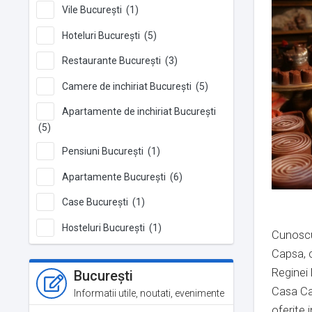
Vile București (1)
Hoteluri București (5)
Restaurante București (3)
Camere de inchiriat București (5)
Apartamente de inchiriat București
(5)
Pensiuni București (1)
Apartamente București (6)
Case București (1)
Hosteluri București (1)
Cunoscut
Capsa, c
Reginei
București
Casa Cap
Informatii utile, noutati, evenimente
oferite 