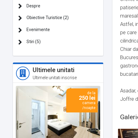
Despre
patiseri
maresalu
Obiective Turistice (2)
Astfel, 
Evenimente
pe care 
cilindri
Stiri (5)
Chiar da
Bucurest
gastrono
Ultimele unitati
bucatari
Ultimele unitati inscrise
Asadar,
de la
250 lei
Joffre d
camera
/noapte
Galeri