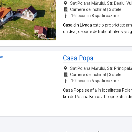
Sat Poiana Mărului, Str. Dealul Vulc
Camere de inchiriat | 3 stele
16 locuri in 8 spatii cazare
Casa din Livada
este o proprietate am
un deal, departe de traficul intens și z
Casa Popa
Sat Poiana Mărului, Str. Principală,
Camere de inchiriat | 3 stele
10 locuri in 5 spatii cazare
Casa Popa se află în localitatea Poian
km de Poiana Brașov. Proprietatea dis