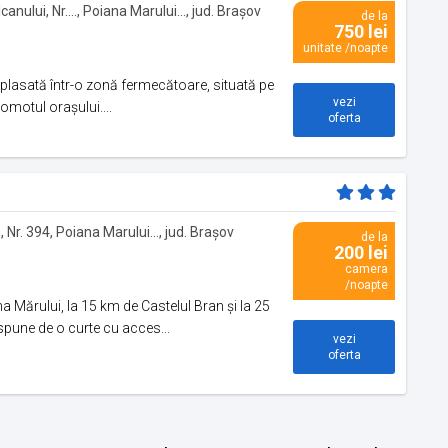
anului, Nr...., Poiana Marului..., jud. Brașov
de la
750 lei
unitate /noapte
plasată într-o zonă fermecătoare, situată pe
vezi
gomotul orașului....
oferta
 Nr. 394, Poiana Marului..., jud. Brașov
de la
200 lei
camera
/noapte
a Mărului, la 15 km de Castelul Bran și la 25
pune de o curte cu acces...
vezi
oferta