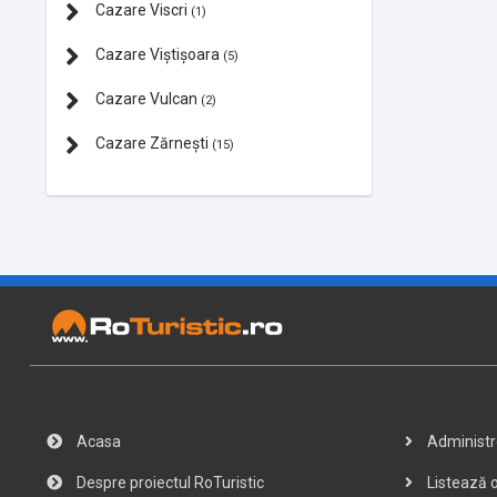
Cazare Viscri
(1)
Cazare Viștișoara
(5)
Cazare Vulcan
(2)
Cazare Zărnești
(15)
Acasa
Administre
Despre proiectul RoTuristic
Listează o