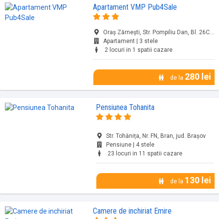
Apartament VMP Pub4Sale
Oraş Zărneşti, Str. Pompiliu Dan, Bl. 26C, Ap. 1, Zărnești, jud. Brașov
Apartament | 3 stele
2 locuri in 1 spatii cazare
280 lei
de la
Pensiunea Tohanita
Str. Tohănița, Nr. FN, Bran, jud. Brașov
Pensiune | 4 stele
23 locuri in 11 spatii cazare
130 lei
de la
Camere de inchiriat Emire