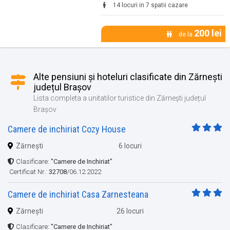
14 locuri in 7 spatii cazare
200 lei
de la
Alte pensiuni și hoteluri clasificate din Zărnești
județul Brașov
Lista completa a unitatilor turistice din Zărnești județul
Brașov
Camere de inchiriat Cozy House
Zărnești
6 locuri
Clasificare:
"Camere de Inchiriat"
Certificat Nr.:
32708
/06.12.2022
Camere de inchiriat Casa Zarnesteana
Zărnești
26 locuri
Clasificare:
"Camere de Inchiriat"