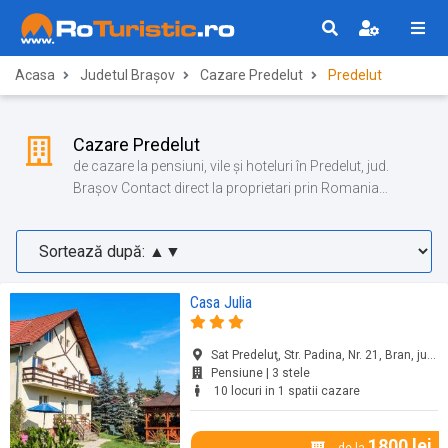
Acasa
Judetul Brașov
Cazare Predelut
Predelut
Cazare Predelut
de cazare la pensiuni, vile și hoteluri în Predelut, jud.
Brașov Contact direct la proprietari prin Romania
Turistica!
Casa Julia
Sat Predeluţ, Str. Padina, Nr. 21, Bran, jud. Brașov
Pensiune | 3 stele
10 locuri in 1 spatii cazare
1800 lei
de la