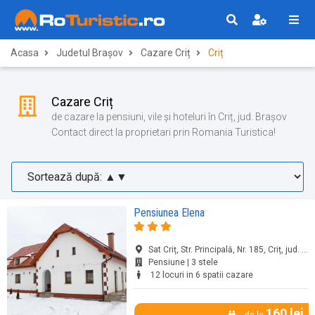
Acasa
Judetul Brașov
Cazare Criț
Criț
Cazare Criț
de cazare la pensiuni, vile și hoteluri în Criț, jud. Brașov
Contact direct la proprietari prin Romania Turistica!
Pensiunea Elena
Sat Criț, Str. Principală, Nr. 185, Criț, jud. Brașov
Pensiune | 3 stele
12 locuri in 6 spatii cazare
160 lei
de la