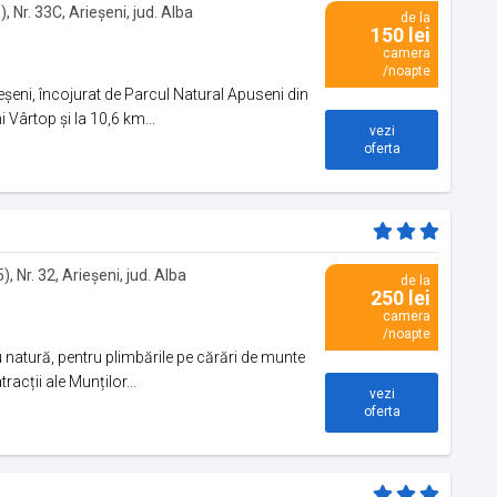
, Nr. 33C, Arieșeni, jud. Alba
de la
150 lei
camera
/noapte
eșeni, încojurat de Parcul Natural Apuseni din
 Vârtop și la 10,6 km...
vezi
oferta
, Nr. 32, Arieșeni, jud. Alba
de la
250 lei
camera
/noapte
 natură, pentru plimbările pe cărări de munte
acții ale Munților...
vezi
oferta