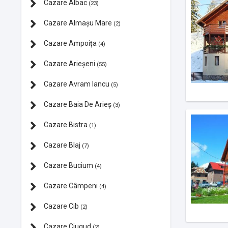
Cazare Albac
(23)
Cazare Almașu Mare
(2)
Cazare Ampoița
(4)
Cazare Arieșeni
(55)
Cazare Avram Iancu
(5)
Cazare Baia De Arieș
(3)
Cazare Bistra
(1)
Cazare Blaj
(7)
Cazare Bucium
(4)
Cazare Câmpeni
(4)
Cazare Cib
(2)
Cazare Ciugud
(2)