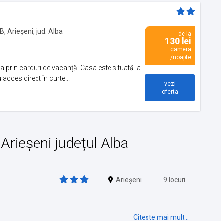
3B, Arieșeni, jud. Alba
de la
130 lei
camera
/noapte
a prin carduri de vacanță! Casa este situată la
acces direct în curte...
vezi
oferta
n Arieșeni județul Alba
Arieșeni
9 locuri
Citeste mai mult...