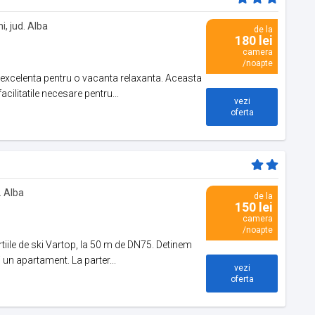
i, jud. Alba
de la
180 lei
camera
/noapte
excelenta pentru o vacanta relaxanta. Aceasta
cilitatile necesare pentru...
vezi
oferta
. Alba
de la
150 lei
camera
/noapte
tiile de ski Vartop, la 50 m de DN75. Detinem
 un apartament. La parter...
vezi
oferta