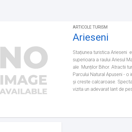
ARTICOLE TURISM
Arieseni
Stațiunea turistica Arieseni e
superioara a raului Ariesul Ma
ale Munților Bihor. Atractii turistice: Principala atractie turistica din zona este
Parcului Natural Apuseni - o i
și creste calcaroase. Spectac
vizita un adevarat lant de pes