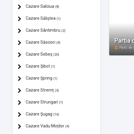
Cazare Salciua
(8)
Cazare Săliștea
(1)
Cazare Sântimbru
(2)
Partia 
Cazare Săsciori
(4)
Partii de 
Cazare Sebeș
(20)
Cazare Şibot
(1)
Cazare Şpring
(1)
Cazare Stremț
(3)
Cazare Strungari
(1)
Cazare Şugag
(16)
Cazare Vadu Moților
(4)