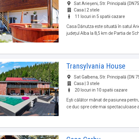
Sat Arieșeni, Str. Principală (DN75)
Casa | 2 stele
11 locuri in 5 spatii cazare
Casa Dănutza este situată în satul Ari
județul Alba la 8,5 km de Partia de Schi
Transylvania House
Sat Galbena, Str. Principală (DN 75)
Casa | 3 stele
20 locuri in 10 spatii cazare
Ești călător mânat de pasiunea pentru
ce duc spre cele mai spectaculoase atr