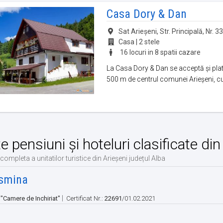
Casa Dory & Dan
Sat Arieşeni, Str. Principală, Nr. 3
Casa | 2 stele
16 locuri in 8 spatii cazare
La Casa Dory & Dan se acceptă și plat
500 m de centrul comunei Arieșeni, cu 
te pensiuni și hoteluri clasificate di
 completa a unitatilor turistice din Arieșeni județul Alba
smina
|
:
"Camere de Inchiriat"
Certificat Nr.:
22691
/01.02.2021