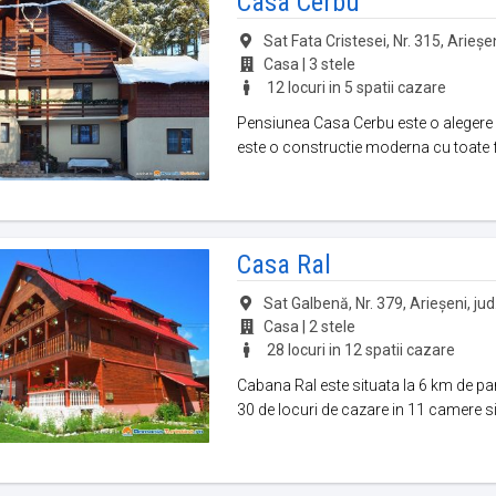
Casa Cerbu
Sat Fata Cristesei, Nr. 315, Arieșen
Casa | 3 stele
12 locuri in 5 spatii cazare
Pensiunea Casa Cerbu este o alegere 
este o constructie moderna cu toate fa
Casa Ral
Sat Galbenă, Nr. 379, Arieșeni, jud
Casa | 2 stele
28 locuri in 12 spatii cazare
Cabana Ral este situata la 6 km de par
30 de locuri de cazare in 11 camere si