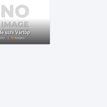
de schi Vartop
schi
Arieșeni