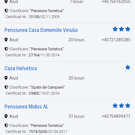
Aiud
7 locuri
+40756162055
Clasificare:
"Pensiune Turistica"
Certificat Nr.:
13150
/02.11.2009
Pensiunea Casa Domeniile Vinului
Aiud
20 locuri
+40721285285
Clasificare:
"Pensiune Turistica"
Certificat Nr.:
27764
/11.03.2014
Casa Helvetica
Aiud
20 locuri
Clasificare:
"Spatii de Campare"
Certificat Nr.:
29402
/19.01.2016
Pensiunea Mobis AL
Aiud
31 locuri
+40754899471
Clasificare:
"Pensiune Turistica"
Certificat Nr.:
7574/5203
/07.04.2011