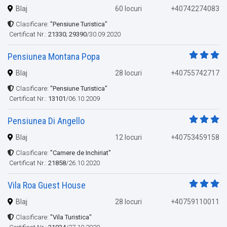
Blaj
60 locuri
+40742274083
Clasificare:
"Pensiune Turistica"
Certificat Nr.:
21330; 29390
/30.09.2020
Pensiunea Montana Popa
Blaj
28 locuri
+40755742717
Clasificare:
"Pensiune Turistica"
Certificat Nr.:
13101
/06.10.2009
Pensiunea Di Angello
Blaj
12 locuri
+40753459158
Clasificare:
"Camere de Inchiriat"
Certificat Nr.:
21858
/26.10.2020
Vila Roa Guest House
Blaj
28 locuri
+40759110011
Clasificare:
"Vila Turistica"