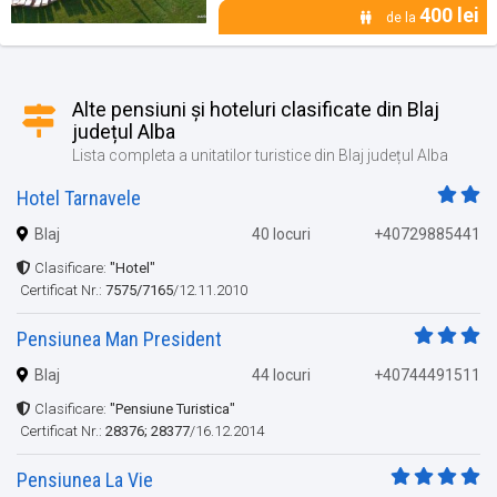
400 lei
de la
Alte pensiuni și hoteluri clasificate din Blaj
județul Alba
Lista completa a unitatilor turistice din Blaj județul Alba
Hotel Tarnavele
Blaj
40 locuri
+40729885441
Clasificare:
"Hotel"
Certificat Nr.:
7575/7165
/12.11.2010
Pensiunea Man President
Blaj
44 locuri
+40744491511
Clasificare:
"Pensiune Turistica"
Certificat Nr.:
28376; 28377
/16.12.2014
Pensiunea La Vie