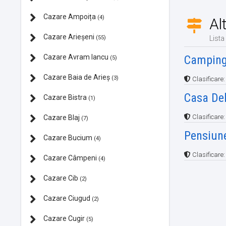
Cazare Ampoița
(4)
Al
Cazare Arieșeni
(55)
Lista
Cazare Avram Iancu
Camping
(5)
Cazare Baia de Arieș
(3)
Clasificare
Casa De
Cazare Bistra
(1)
Clasificare
Cazare Blaj
(7)
Pensiun
Cazare Bucium
(4)
Clasificare
Cazare Câmpeni
(4)
Cazare Cib
(2)
Cazare Ciugud
(2)
Cazare Cugir
(5)