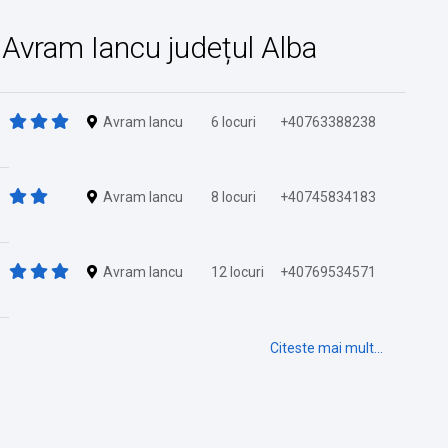
in Avram Iancu județul Alba
Avram Iancu
6 locuri
+40763388238
Avram Iancu
8 locuri
+40745834183
Avram Iancu
12 locuri
+40769534571
Citeste mai mult...