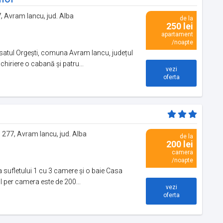
87, Avram Iancu, jud. Alba
de la
250 lei
apartament
/noapte
 satul Orgești, comuna Avram Iancu, județul
chiriere o cabană și patru...
vezi
oferta
r. 277, Avram Iancu, jud. Alba
de la
200 lei
camera
/noapte
 sufletului 1 cu 3 camere și o baie Casa
ul per camera este de 200...
vezi
oferta