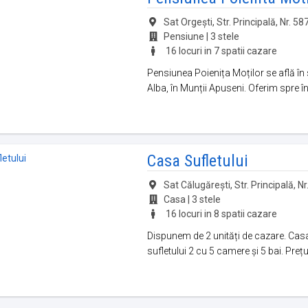
Sat Orgești, Str. Principală, Nr. 5
Pensiune | 3 stele
16 locuri in 7 spatii cazare
Pensiunea Poienița Moților se află în
Alba, în Munții Apuseni. Oferim spre în
Casa Sufletului
Sat Călugărești, Str. Principală, N
Casa | 3 stele
16 locuri in 8 spatii cazare
Dispunem de 2 unități de cazare. Casa
sufletului 2 cu 5 camere și 5 bai. Preț