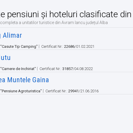
te pensiuni și hoteluri clasificate d
 completa a unitatilor turistice din Avram Iancu județul Alba
 Alimar
|
:
"Casute Tip Camping"
Certificat Nr.:
22686
/01.02.2021
lutu
|
:
"Camere de Inchiriat"
Certificat Nr.:
31857
/04.08.2022
ea Muntele Gaina
|
:
"Pensiune Agroturistica"
Certificat Nr.:
29941
/21.06.2016