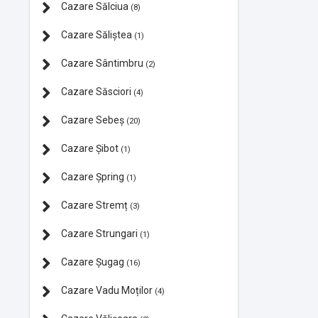
Cazare Sălciua
(8)
Cazare Săliștea
(1)
Cazare Sântimbru
(2)
Cazare Săsciori
(4)
Cazare Sebeș
(20)
Cazare Şibot
(1)
Cazare Şpring
(1)
Cazare Stremț
(3)
Cazare Strungari
(1)
Cazare Şugag
(16)
Cazare Vadu Moților
(4)