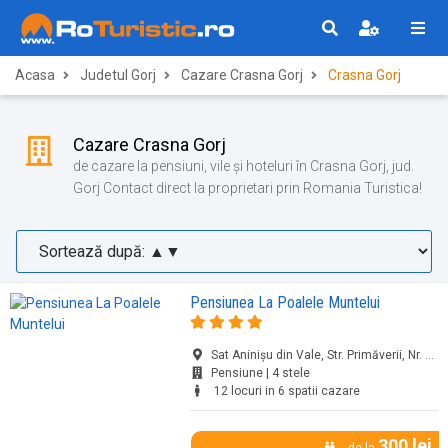
Acasa
Judetul Gorj
Cazare Crasna Gorj
Crasna Gorj
Cazare Crasna Gorj
de cazare la pensiuni, vile și hoteluri în Crasna Gorj, jud.
Gorj Contact direct la proprietari prin Romania Turistica!
Pensiunea La Poalele Muntelui
Sat Aninișu din Vale, Str. Primăverii, Nr. 10, Crasna Gorj, jud. Gorj
Pensiune | 4 stele
12 locuri in 6 spatii cazare
300 lei
de la