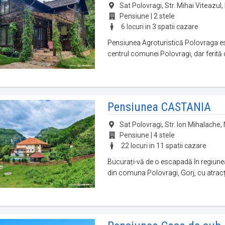
Sat Polovragi, Str. Mihai Viteazul, 
Pensiune | 2 stele
6 locuri in 3 spatii cazare
Pensiunea Agroturistică Polovraga este
centrul comunei Polovragi, dar ferită de
Pensiunea CASTANIA
Sat Polovragi, Str. Ion Mihalache, N
Pensiune | 4 stele
22 locuri in 11 spatii cazare
Bucurați-vă de o escapadă în regiune
din comuna Polovragi, Gorj, cu atracți