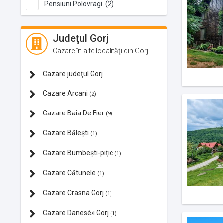
Pensiuni Polovragi (2)
Judeţul Gorj
Cazare în alte localităţi din Gorj
Cazare judeţul Gorj
Cazare Arcani
(2)
Cazare Baia De Fier
(9)
Cazare Bălești
(1)
Cazare Bumbești-pițic
(1)
Cazare Cătunele
(1)
Cazare Crasna Gorj
(1)
Cazare Danesè›i Gorj
(1)