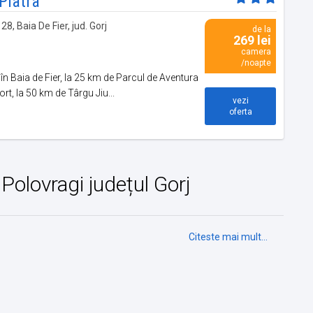
Piatra
28, Baia De Fier, jud. Gorj
de la
269 lei
camera
/noapte
în Baia de Fier, la 25 km de Parcul de Aventura
t, la 50 km de Târgu Jiu...
vezi
oferta
n Polovragi județul Gorj
Citeste mai mult...