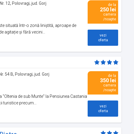
Nr. 12, Polovragi, jud. Gorj
de la
250 lei
camera
/noapte
 situată într-o zonă liniștită, aproape de
 agitație și fără vecini...
vezi
oferta
r. 54 B, Polovragi, jud. Gorj
de la
350 lei
camera
/noapte
a "Oltenia de sub Munte" la Pensiunea Castania
i turistice precum...
vezi
oferta