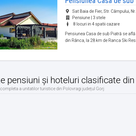
Pensiunea Casa de sub 
Sat Baia de Fier, Str. Câmpului, Nr. 
Pensiune | 3 stele
8 locuri in 4 spatii cazare
Pensiunea Casa de sub Piatră se află 
din Rânca, la 28 km de Ranca Ski Resor
te pensiuni și hoteluri clasificate di
 completa a unitatilor turistice din Polovragi județul Gorj