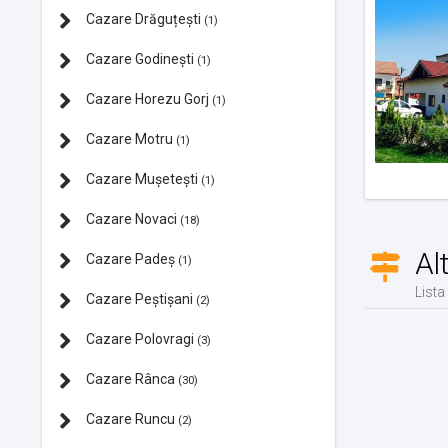
Cazare Drăguțești
(1)
Cazare Godinești
(1)
Cazare Horezu Gorj
(1)
Cazare Motru
(1)
Cazare Mușetești
(1)
Cazare Novaci
(18)
Al
Cazare Padeș
(1)
Lista
Cazare Peștișani
(2)
Cazare Polovragi
(3)
Cazare Rânca
(30)
Cazare Runcu
(2)