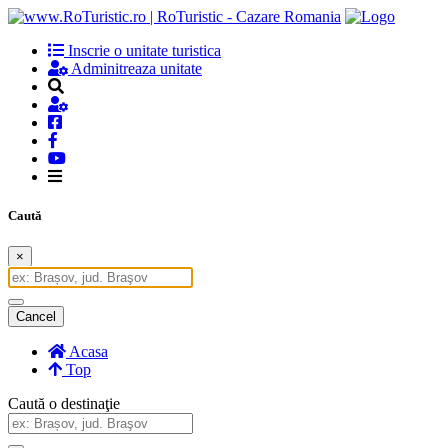
Inscrie o unitate turistica
Adminitreaza unitate
Caută
×
Cancel
Acasa
Top
Caută o destinaţie