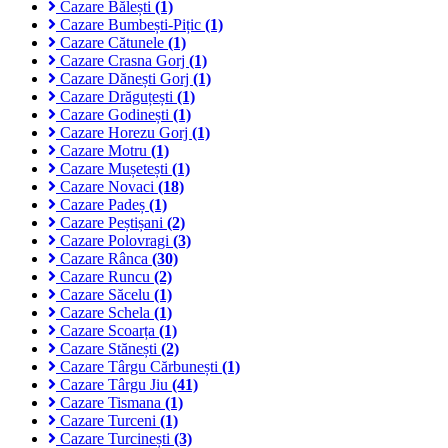
Cazare Bălești
(1)
Cazare Bumbești-Pițic
(1)
Cazare Cătunele
(1)
Cazare Crasna Gorj
(1)
Cazare Dănești Gorj
(1)
Cazare Drăguțești
(1)
Cazare Godinești
(1)
Cazare Horezu Gorj
(1)
Cazare Motru
(1)
Cazare Mușetești
(1)
Cazare Novaci
(18)
Cazare Padeș
(1)
Cazare Peștișani
(2)
Cazare Polovragi
(3)
Cazare Rânca
(30)
Cazare Runcu
(2)
Cazare Săcelu
(1)
Cazare Schela
(1)
Cazare Scoarța
(1)
Cazare Stănești
(2)
Cazare Târgu Cărbunești
(1)
Cazare Târgu Jiu
(41)
Cazare Tismana
(1)
Cazare Turceni
(1)
Cazare Turcinești
(3)