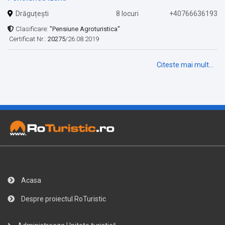
Drăguțești
8 locuri
+40766636193
Clasificare:
"Pensiune Agroturistica"
Certificat Nr.:
20275
/26.08.2019
Citeste mai mult...
Acasa
Despre proiectul RoTuristic