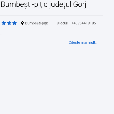
n Bumbești-pițic județul Gorj
Bumbești-pițic
8 locuri
+40764419185
Citeste mai mult...