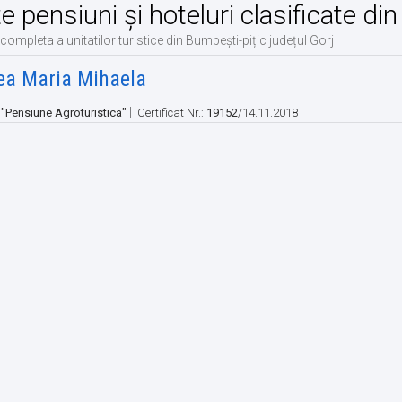
te pensiuni și hoteluri clasificate di
 completa a unitatilor turistice din Bumbești-pițic județul Gorj
ea Maria Mihaela
|
:
"Pensiune Agroturistica"
Certificat Nr.:
19152
/14.11.2018