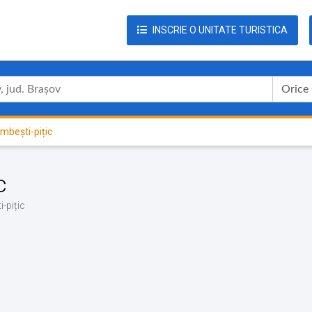
INSCRIE O UNITATE TURISTICA
Orice
mbești-pițic
c
-pițic