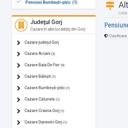
Al
Pensiuni Bumbești-pițic (1)
Lista
Judeţul Gorj
Pensiun
Cazare în alte localităţi din Gorj
Clasificare
Cazare judeţul Gorj
Cazare Arcani
(2)
Cazare Baia De Fier
(9)
Cazare Bălești
(1)
Cazare Bumbești-pițic
(1)
Cazare Cătunele
(1)
Cazare Crasna Gorj
(1)
Cazare Danesè›i Gorj
(1)