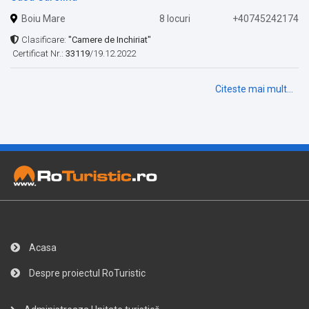
Boiu Mare
8 locuri
+40745242174
Clasificare:
"Camere de Inchiriat"
Certificat Nr.:
33119
/19.12.2022
Citeste mai mult...
Acasa
Despre proiectul RoTuristic