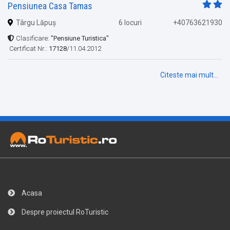
Pensiunea Casa Tamas
Târgu Lăpuș
6 locuri
+40763621930
Clasificare:
"Pensiune Turistica"
Certificat Nr.:
17128
/11.04.2012
Citeste mai mult...
Acasa
Despre proiectul RoTuristic