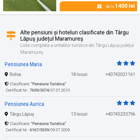
1400 lei
de la
Alte pensiuni și hoteluri clasificate din Târgu
Lăpuș județul Maramureș
Lista completa a unitatilor turistice din Târgu Lăpuș județul
Maramureș
Pensiunea Maria
Rohia
18 locuri
+40742021161
Clasificare:
"Pensiune Turistica"
Certificat Nr.:
7659/5074
/07.07.2010
Pensiunea Aurica
Târgu Lăpuș
13 locuri
+40745233796
Clasificare:
"Pensiune Turistica"
Certificat Nr.:
6167/5359
/09.07.2009