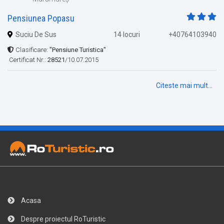
Pensiunea Popasu
Suciu De Sus
14 locuri
+40764103940
Clasificare:
"Pensiune Turistica"
Certificat Nr.:
28521
/10.07.2015
Citeste mai mult...
Acasa
Despre proiectul RoTuristic