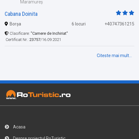
Maramureș
Cabana Doinita
Borșa
6 locuri
+40747361215
Clasificare:
"Camere de Inchiriat"
Certificat Nr.:
23757
/16.09.2021
Citeste mai mult...
Acasa
Despre proiectul RoTuristic