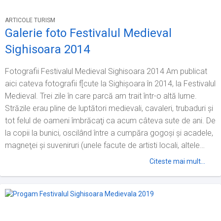
ARTICOLE TURISM
Galerie foto Festivalul Medieval
Sighisoara 2014
Fotografii Festivalul Medieval Sighisoara 2014 Am publicat
aici cateva fotografii f[cute la Sighișoara în 2014, la Festivalul
Medieval. Trei zile în care parcă am trait într-o altă lume.
Străzile erau pline de luptători medievali, cavaleri, trubaduri și
tot felul de oameni îmbrăcaţi ca acum câteva sute de ani. De
la copii la bunici, oscilând între a cumpăra gogoşi şi acadele,
magneţei şi suveniruri (unele facute de artisti locali, altele
vizibil aduse din china), toată lumea era fascinată...
Citeste mai mult...