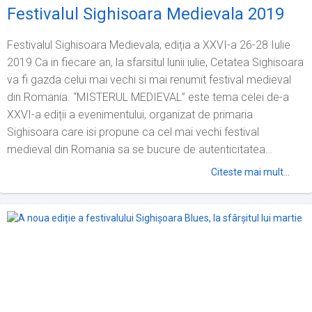
Festivalul Sighisoara Medievala 2019
Festivalul Sighisoara Medievala, ediția a XXVI-a 26-28 Iulie
2019 Ca in fiecare an, la sfarsitul lunii iulie, Cetatea Sighisoara
va fi gazda celui mai vechi si mai renumit festival medieval
din Romania. “MISTERUL MEDIEVAL” este tema celei de-a
XXVI-a ediții a evenimentului, organizat de primaria
Sighisoara care isi propune ca cel mai vechi festival
medieval din Romania sa se bucure de autenticitatea
atmosferei de altadata prin organizarea unor spectacole de
Citeste mai mult...
calitate de muzica si...