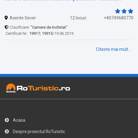
Axente Sever
12 locuri
+40749680770
Clasificare:
"Camere de Inchiriat"
Certificat Nr.:
19917; 19915
/19.06.2019
Citeste mai mult...
Acasa
Despre proiectul RoTuristic