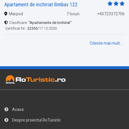
Apartament de inchiriat Ilimbav 122
Marpod
7 locuri
+40723372706
Clasificare:
"Apartamente de Inchiriat"
Certificat Nr.:
22555
/17.12.2020
Citeste mai mult...
Acasa
Despre proiectul RoTuristic