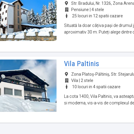
Str. Bradului, Nr. 1326, Zona Arena P
Pensiune | 4 stele
25 locuri in 12 spatii cazare
Situată la doar câțiva pași de drumul j
aproximativ 30 m. Puteți alege dintre 
Vila Paltinis
Zona Platoș-Păltiniș, Str. Stejarului,
Vila | 2 stele
10 locuri in 4 spatii cazare
La cota 1400, Vila Paltinis, va asteap
si moderna, vis-a-vis de complexul de