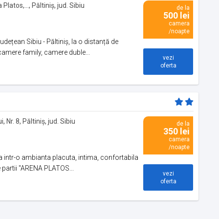
latos,..., Păltiniș, jud. Sibiu
de la
500 lei
camera
/noapte
udețean Sibiu - Păltiniș, la o distanță de
camere family, camere duble...
vezi
oferta
 Nr. 8, Păltiniș, jud. Sibiu
de la
350 lei
camera
/noapte
ta intr-o ambianta placuta, intima, confortabila
 partii "ARENA PLATOS...
vezi
oferta