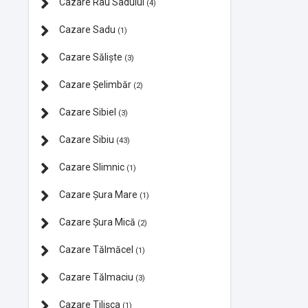
Cazare Râu Sadului
(4)
Cazare Sadu
(1)
Cazare Săliște
(3)
Cazare Şelimbăr
(2)
Cazare Sibiel
(3)
Cazare Sibiu
(43)
Cazare Slimnic
(1)
Cazare Şura Mare
(1)
Cazare Şura Mică
(2)
Cazare Tălmăcel
(1)
Cazare Tălmaciu
(3)
Cazare Tilișca
(1)