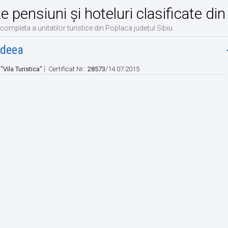
te pensiuni și hoteluri clasificate di
 completa a unitatilor turistice din Poplaca județul Sibiu
ideea
|
:
"Vila Turistica"
Certificat Nr.:
28573
/14.07.2015