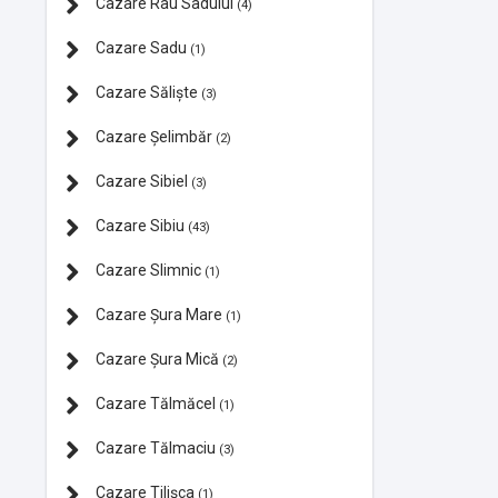
Cazare Râu Sadului
(4)
Cazare Sadu
(1)
Cazare Săliște
(3)
Cazare Şelimbăr
(2)
Cazare Sibiel
(3)
Cazare Sibiu
(43)
Cazare Slimnic
(1)
Cazare Şura Mare
(1)
Cazare Şura Mică
(2)
Cazare Tălmăcel
(1)
Cazare Tălmaciu
(3)
Cazare Tilișca
(1)