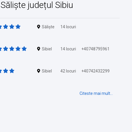
 Săliște județul Sibiu
Săliște
14 locuri
Sibiel
14 locuri
+40748795961
Sibiel
42 locuri
+40742432299
Citeste mai mult...