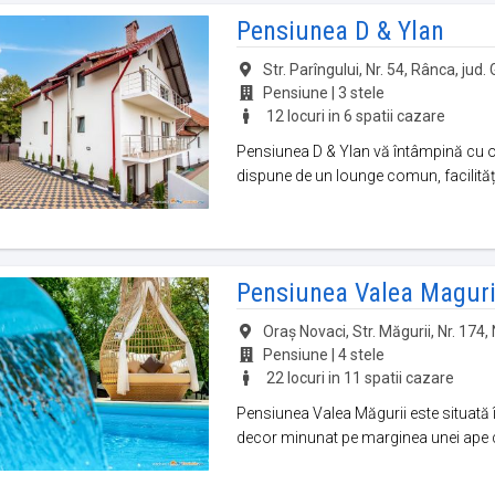
Pensiunea D & Ylan
Str. Parîngului, Nr. 54, Rânca, jud. 
Pensiune | 3 stele
12 locuri in 6 spatii cazare
Pensiunea D & Ylan vă întâmpină cu o va
dispune de un lounge comun, facilități 
Pensiunea Valea Maguri
Oraș Novaci, Str. Măgurii, Nr. 174, 
Pensiune | 4 stele
22 locuri in 11 spatii cazare
Pensiunea Valea Măgurii este situată 
decor minunat pe marginea unei ape c