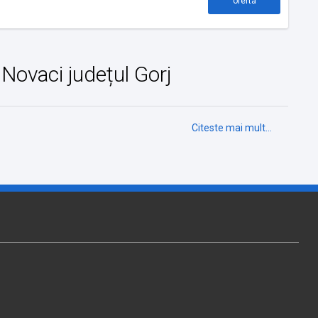
oferta
n Novaci județul Gorj
Citeste mai mult...