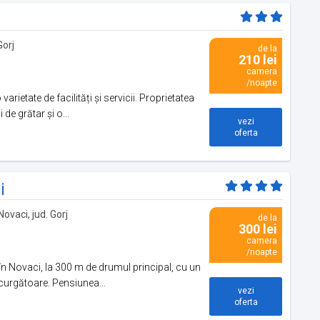
Gorj
de la
210 lei
camera
/noapte
rietate de facilități și servicii. Proprietatea
de grătar și o...
vezi
oferta
i
Novaci, jud. Gorj
de la
300 lei
camera
/noapte
în Novaci, la 300 m de drumul principal, cu un
urgătoare. Pensiunea...
vezi
oferta