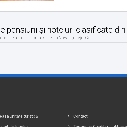
te pensiuni și hoteluri clasificate di
 completa a unitatilor turistice din Novaci județul Gorj
aza Unitate turistică
Contact
 unitate turistica
Termeni si Conditii de utilizare