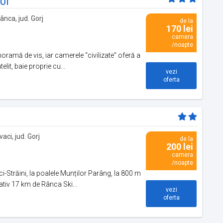
or
ânca, jud. Gorj
de la
170 lei
camera
/noapte
ramă de vis, iar camerele “civilizate” oferă a
lit, baie proprie cu...
vezi
oferta
aci, jud. Gorj
de la
200 lei
camera
/noapte
i-Străini, la poalele Munților Parâng, la 800 m
ativ 17 km de Rânca Ski...
vezi
oferta