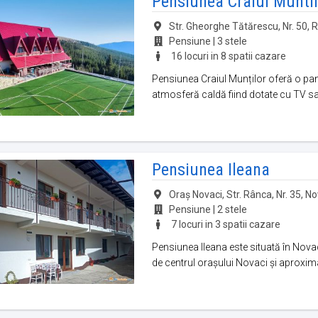
Pensiunea Craiul Muntil
Str. Gheorghe Tătărescu, Nr. 50, R
Pensiune | 3 stele
16 locuri in 8 spatii cazare
Pensiunea Craiul Munților oferă o pano
atmosferă caldă fiind dotate cu TV sate
Pensiunea Ileana
Oraş Novaci, Str. Rânca, Nr. 35, Nov
Pensiune | 2 stele
7 locuri in 3 spatii cazare
Pensiunea Ileana este situată în Novac
de centrul orașului Novaci și aproxim