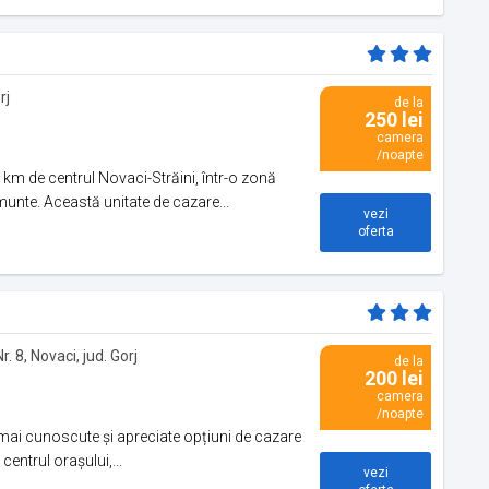
rj
de la
250 lei
camera
/noapte
km de centrul Novaci-Străini, într-o zonă
unte. Această unitate de cazare...
vezi
oferta
r. 8, Novaci, jud. Gorj
de la
200 lei
camera
/noapte
 mai cunoscute și apreciate opțiuni de cazare
centrul orașului,...
vezi