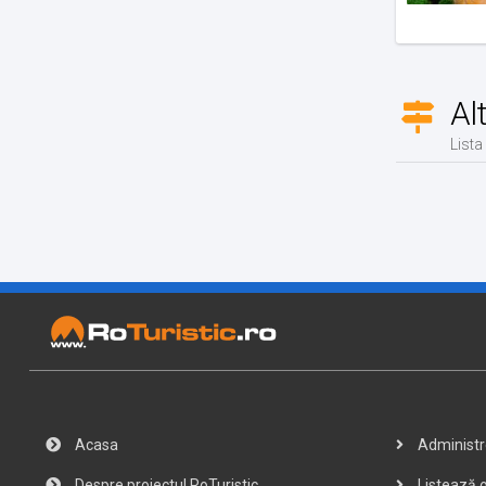
Al
Lista
Acasa
Administre
Despre proiectul RoTuristic
Listează o