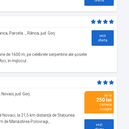
oferta
a, Parcela..., Rânca, jud. Gorj
vezi
oferta
dine de 1600 m, pe celebrele serpentine ale șoselei
ci, în mijlocul...
, Novaci, jud. Gorj
de la
250 lei
camera
/noapte
ul Novaci, la 21,5 km distanță de Stațiunea
km de Mănăstirea Polovragi,...
vezi