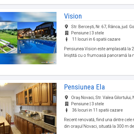
Vision
Str. Bercești, Nr. 67, Rânca, jud. Go
Pensiune | 3 stele
11 locuri in 6 spatii cazare
Pensiunea Vision este amplasată la 2 
liniștită cu o frumoasă panoramă la m
Pensiunea Ela
Oraş Novaci, Str. Valea Gilortului, N
Pensiune | 3 stele
36 locuri in 11 spatii cazare
Recent renovată, fiind una dintre cele
din orașul Novaci, situată la 300 m de 