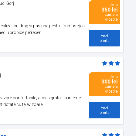
jud. Gorj
de la
350 lei
camera
/noapte
realizat cu drag și pasiune pentru frumusețea
diu propice petrecerii...
vezi
oferta
j
de la
300 lei
camera
/noapte
cazare confortabile, acces gratuit la internet
 dotate cu televizoare...
vezi
oferta