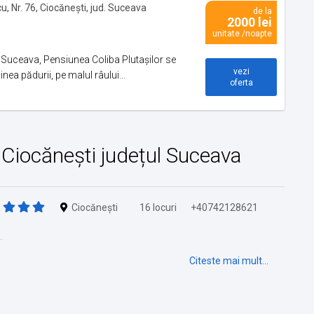
u, Nr. 76, Ciocănești, jud. Suceava
de la
2000 lei
unitate /noapte
 Suceava, Pensiunea Coliba Plutașilor se
vezi
inea pădurii, pe malul râului...
oferta
in Ciocănești județul Suceava
Ciocănești
16 locuri
+40742128621
Citeste mai mult...