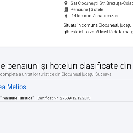
Sat Ciocănești, Str. Brezuța-Colac
Pensiune | 3 stele
14 locuri in 7 spatii cazare
Situată în comuna Ciocănești, județul
găsește într-o zonă liniștită de la marg
te pensiuni și hoteluri clasificate d
 completa a unitatilor turistice din Ciocănești județul Suceava
ea Melios
|
:
"Pensiune Turistica"
Certificat Nr.:
27509
/12.12.2013