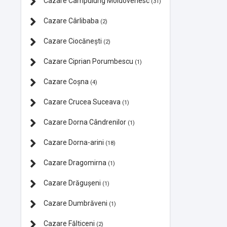
Cazare Câmpulung Moldovenesc
(31)
Cazare Cârlibaba
(2)
Cazare Ciocănești
(2)
Cazare Ciprian Porumbescu
(1)
Cazare Coșna
(4)
Cazare Crucea Suceava
(1)
Cazare Dorna Cândrenilor
(1)
Cazare Dorna-arini
(18)
Cazare Dragomirna
(1)
Cazare Drăgușeni
(1)
Cazare Dumbrăveni
(1)
Cazare Fălticeni
(2)