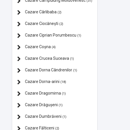
Cazare Câmpulung Moldovenesc
(31)
Cazare Cârlibaba
(2)
Cazare Ciocănești
(2)
Cazare Ciprian Porumbescu
(1)
Cazare Coșna
(4)
Cazare Crucea Suceava
(1)
Cazare Dorna Cândrenilor
(1)
Cazare Dorna-arini
(18)
Cazare Dragomirna
(1)
Cazare Drăgușeni
(1)
Cazare Dumbrăveni
(1)
Cazare Fălticeni
(2)