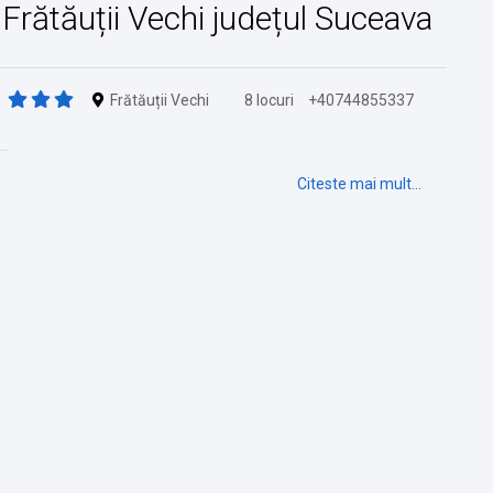
n Frătăuții Vechi județul Suceava
Frătăuții Vechi
8 locuri
+40744855337
Citeste mai mult...