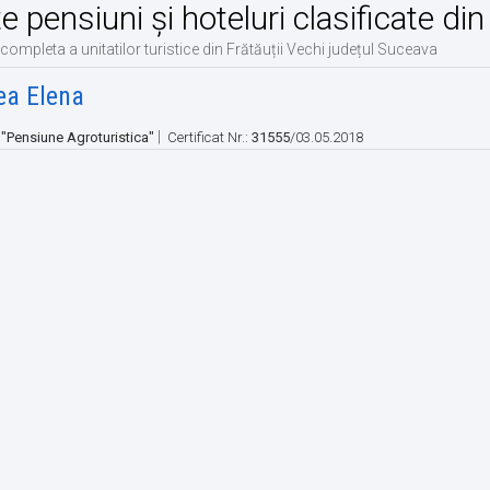
te pensiuni și hoteluri clasificate di
 completa a unitatilor turistice din Frătăuții Vechi județul Suceava
ea Elena
|
:
"Pensiune Agroturistica"
Certificat Nr.:
31555
/03.05.2018