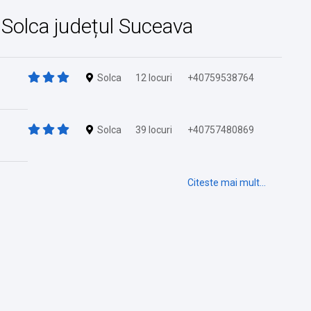
in Solca județul Suceava
Solca
12 locuri
+40759538764
Solca
39 locuri
+40757480869
Citeste mai mult...