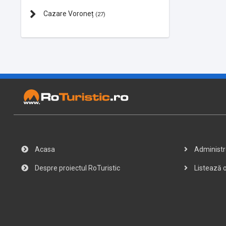
Cazare Voroneț
(27)
Acasa
Administre
Despre proiectul RoTuristic
Listează o