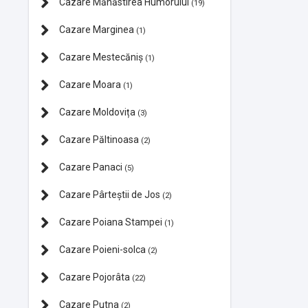
Cazare Mănăstirea Humorului
(19)
Cazare Marginea
(1)
Cazare Mestecăniș
(1)
Cazare Moara
(1)
Cazare Moldovița
(3)
Cazare Păltinoasa
(2)
Cazare Panaci
(5)
Cazare Pârteștii de Jos
(2)
Cazare Poiana Stampei
(1)
Cazare Poieni-solca
(2)
Cazare Pojorâta
(22)
Cazare Putna
(2)