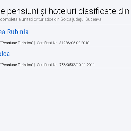
te pensiuni și hoteluri clasificate d
 completa a unitatilor turistice din Solca județul Suceava
ea Rubinia
|
:
"Pensiune Turistica"
Certificat Nr.:
31286
/05.02.2018
olca
|
:
"Pensiune Turistica"
Certificat Nr.:
756/3532
/10.11.2011