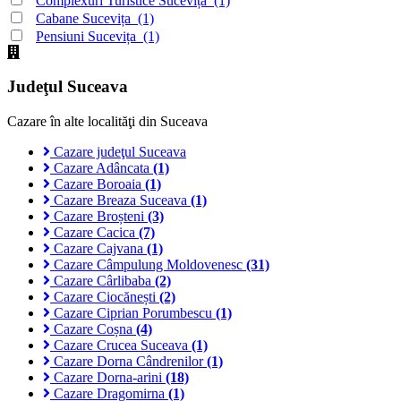
Complexuri Turistice Sucevița (1)
Cabane Sucevița (1)
Pensiuni Sucevița (1)
Judeţul Suceava
Cazare în alte localităţi din Suceava
Cazare judeţul Suceava
Cazare Adâncata
(1)
Cazare Boroaia
(1)
Cazare Breaza Suceava
(1)
Cazare Broșteni
(3)
Cazare Cacica
(7)
Cazare Cajvana
(1)
Cazare Câmpulung Moldovenesc
(31)
Cazare Cârlibaba
(2)
Cazare Ciocănești
(2)
Cazare Ciprian Porumbescu
(1)
Cazare Coșna
(4)
Cazare Crucea Suceava
(1)
Cazare Dorna Cândrenilor
(1)
Cazare Dorna-arini
(18)
Cazare Dragomirna
(1)