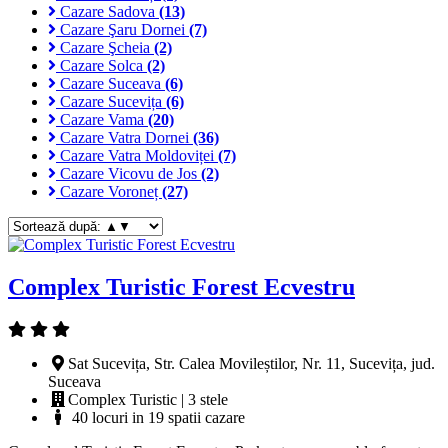
Cazare Sadova
(13)
Cazare Şaru Dornei
(7)
Cazare Şcheia
(2)
Cazare Solca
(2)
Cazare Suceava
(6)
Cazare Sucevița
(6)
Cazare Vama
(20)
Cazare Vatra Dornei
(36)
Cazare Vatra Moldoviței
(7)
Cazare Vicovu de Jos
(2)
Cazare Voroneț
(27)
Complex Turistic Forest Ecvestru
Sat Sucevița, Str. Calea Movileștilor, Nr. 11, Sucevița, jud.
Suceava
Complex Turistic | 3 stele
40 locuri in 19 spatii cazare