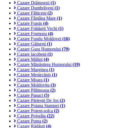
Cazare Drăgușeni
(1)
Cazare Dumbrăveni
(1)
Cazare Fălticeni
(2)
Cazare Fântâna Mare
(1)
Cazare Frasin
(4)
Cazare Frătăuții Vechi
(1)
Cazare Frumosu
(4)
Cazare Fundu Moldovei
(16)
Cazare Găinești
(1)
Cazare Gura Humorului
(79)
Cazare Iacobeni
(1)
Cazare Mălini
(4)
Cazare Mănăstirea Humorului
(19)
Cazare Marginea
(1)
Cazare Mestecăniș
(1)
Cazare Moara
(1)
Cazare Moldovița
(3)
Cazare Păltinoasa
(2)
Cazare Panaci
(5)
Cazare Părteștii De Jos
(2)
Cazare Poiana Stampei
(1)
Cazare Poieni-solca
(2)
Cazare Pojorâta
(22)
Cazare Putna
(2)
Cazare Rădăuți
(4)