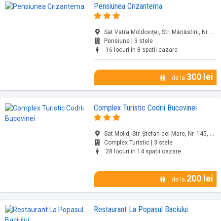
Pensiunea Crizantema
Sat Vatra Moldoviței, Str. Mănăstirii, Nr. 284 A, Vatra Moldoviței, jud. Suceava
Pensiune | 3 stele
16 locuri in 8 spatii cazare
300 lei
de la
Complex Turistic Codrii Bucovinei
Sat Molid, Str. Ștefan cel Mare, Nr. 145, Vama, jud. Suceava
Complex Turistic | 3 stele
28 locuri in 14 spatii cazare
200 lei
de la
Restaurant La Popasul Baciului