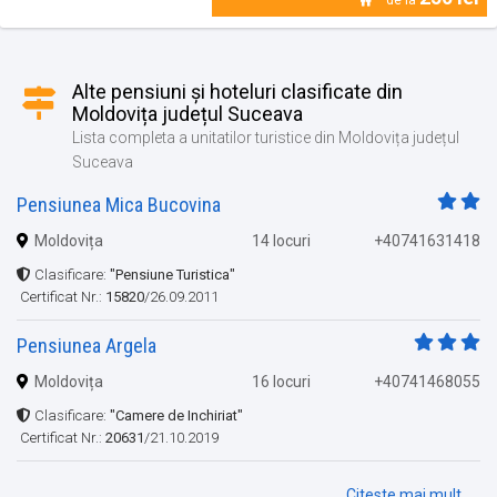
Alte pensiuni și hoteluri clasificate din
Moldovița județul Suceava
Lista completa a unitatilor turistice din Moldovița județul
Suceava
Pensiunea Mica Bucovina
Moldovița
14 locuri
+40741631418
Clasificare:
"Pensiune Turistica"
Certificat Nr.:
15820
/26.09.2011
Pensiunea Argela
Moldovița
16 locuri
+40741468055
Clasificare:
"Camere de Inchiriat"
Certificat Nr.:
20631
/21.10.2019
Citeste mai mult...